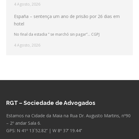
4 Agosto, 2026
España – sentença um ano de prisão por 26 dias em
hotel
No final da estadia ” se marchó sin pagar”… CGPJ
4 Agosto, 2026
RGT – Sociedade de Advogados
Estamos na Cidade da Maia na Rua Dr. Augusto Martins, nº90
– 2º andar Sala 6.
GPS: N 41º 13´52.82’’ | W 8º 37’ 19.44’’