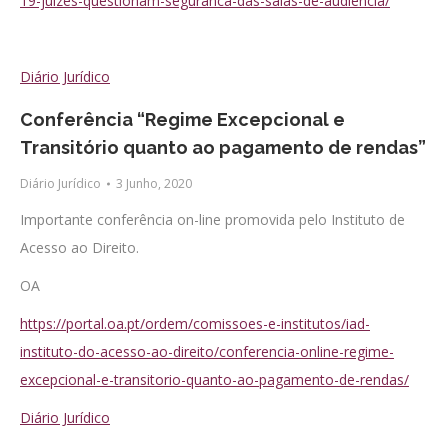
19-juizes-questionam-seguranca-das-salas-de-audiencia/
Diário Jurídico
Conferência “Regime Excepcional e
Transitório quanto ao pagamento de rendas”
Diário Jurídico
3 Junho, 2020
Importante conferência on-line promovida pelo Instituto de
Acesso ao Direito.
OA
https://portal.oa.pt/ordem/comissoes-e-institutos/iad-
instituto-do-acesso-ao-direito/conferencia-online-regime-
excepcional-e-transitorio-quanto-ao-pagamento-de-rendas/
Diário Jurídico