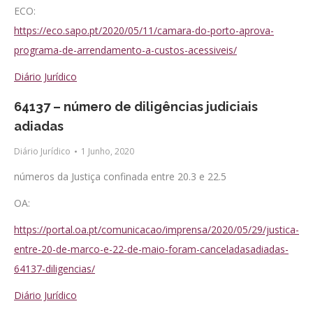
ECO:
https://eco.sapo.pt/2020/05/11/camara-do-porto-aprova-
programa-de-arrendamento-a-custos-acessiveis/
Diário Jurídico
64137 – número de diligências judiciais
adiadas
Diário Jurídico
1 Junho, 2020
números da Justiça confinada entre 20.3 e 22.5
OA:
https://portal.oa.pt/comunicacao/imprensa/2020/05/29/justica-
entre-20-de-marco-e-22-de-maio-foram-canceladasadiadas-
64137-diligencias/
Diário Jurídico