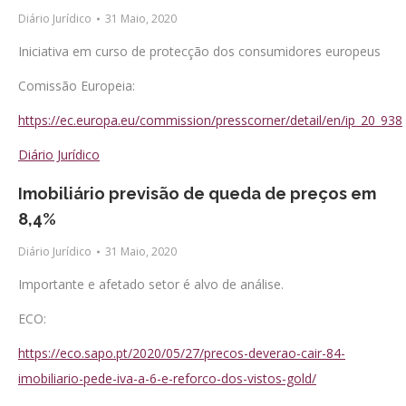
Diário Jurídico
31 Maio, 2020
Iniciativa em curso de protecção dos consumidores europeus
Comissão Europeia:
https://ec.europa.eu/commission/presscorner/detail/en/ip_20_938
Diário Jurídico
Imobiliário previsão de queda de preços em
8,4%
Diário Jurídico
31 Maio, 2020
Importante e afetado setor é alvo de análise.
ECO:
https://eco.sapo.pt/2020/05/27/precos-deverao-cair-84-
imobiliario-pede-iva-a-6-e-reforco-dos-vistos-gold/