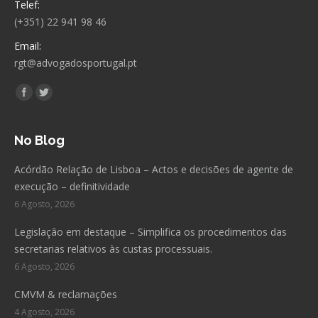
Telef:
(+351) 22 941 98 46
Email:
rgt@advogadosportugal.pt
Encontre-nos em:
Facebook
Twitter
No Blog
Acórdão Relação de Lisboa – Actos e decisões de agente de
execução – definitividade
6 Agosto, 2026
Legislação em destaque – Simplifica os procedimentos das
secretarias relativos às custas processuais.
6 Agosto, 2026
CMVM & reclamações
4 Agosto, 2026