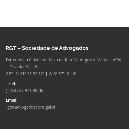
RGT – Sociedade de Advogados
Estamos na Cidade da Maia na Rua Dr. Augusto Martins, nº90
– 2º andar Sala 6.
GPS: N 41º 13´52.82’’ | W 8º 37’ 19.44’’
Telef:
(+351) 22 941 98 46
Email:
rgt@advogadosportugal.pt
Encontre-nos em: