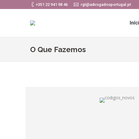
+351 22 941 98 46
rgt@advogadosportugal.pt
Iníc
O Que Fazemos