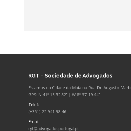
RGT – Sociedade de Advogados
Estamos na Cidade da Maia na Rua Dr. Augusto Martins
GPS: N 41º 13´52.82’’ | W 8º 37’ 19.44’’
Telef:
(+351) 22 941 98 46
Email:
rgt@advogadosportugal.pt