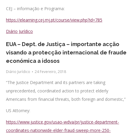
CEJ – informação e Programa:
https://elearning.cej.mj.pt/course/view.php?id=785
Diário Jurídico
EUA – Dept. de Justiça – importante acção
visando a protecção internacional de fraude
económica a idosos
Diário Jurídico
24 Fevereiro, 2018
“The Justice Department and its partners are taking
unprecedented, coordinated action to protect elderly
Americans from financial threats, both foreign and domestic,”
US Attorney:
https://www.justice.gov/usao-wdva/pr/justice-department-
coordinates-nationwide-elder-fraud-sweep-more-250-