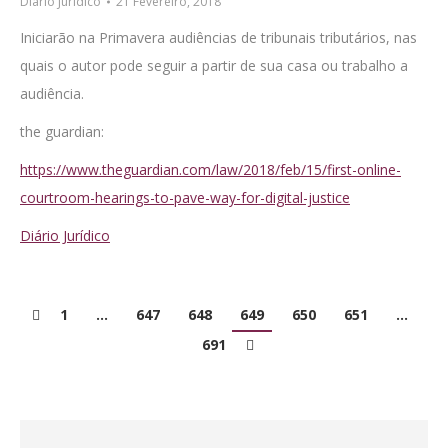
Diário Jurídico
21 Fevereiro, 2018
Iniciarão na Primavera audiências de tribunais tributários, nas
quais o autor pode seguir a partir de sua casa ou trabalho a
audiência.
the guardian:
https://www.theguardian.com/law/2018/feb/15/first-online-
courtroom-hearings-to-pave-way-for-digital-justice
Diário Jurídico
1
…
647
648
649
650
651
…
691