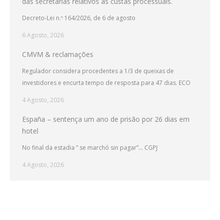
das secretarias relativos às custas processuais.
Decreto-Lei n.º 164/2026, de 6 de agosto
6 Agosto, 2026
CMVM & reclamações
Regulador considera procedentes a 1/3 de queixas de
investidores e encurta tempo de resposta para 47 dias. ECO
4 Agosto, 2026
España – sentença um ano de prisão por 26 dias em
hotel
No final da estadia ” se marchó sin pagar”… CGPJ
4 Agosto, 2026