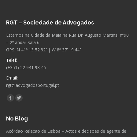
RGT – Sociedade de Advogados
Estamos na Cidade da Maia na Rua Dr. Augusto Martins, nº90
– 2º andar Sala 6.
GPS: N 41º 13´52.82’’ | W 8º 37’ 19.44’’
Telef:
(+351) 22 941 98 46
Email:
rgt@advogadosportugal.pt
Encontre-nos em:
Facebook
Twitter
No Blog
Acórdão Relação de Lisboa – Actos e decisões de agente de