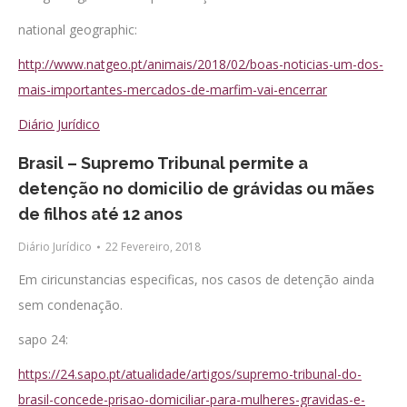
national geographic:
http://www.natgeo.pt/animais/2018/02/boas-noticias-um-dos-
mais-importantes-mercados-de-marfim-vai-encerrar
Diário Jurídico
Brasil – Supremo Tribunal permite a
detenção no domicilio de grávidas ou mães
de filhos até 12 anos
Diário Jurídico
22 Fevereiro, 2018
Em ciricunstancias especificas, nos casos de detenção ainda
sem condenação.
sapo 24:
https://24.sapo.pt/atualidade/artigos/supremo-tribunal-do-
brasil-concede-prisao-domiciliar-para-mulheres-gravidas-e-