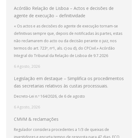
Acórdão Relação de Lisboa – Actos e decisões de
agente de execução – definitividade
« Os actos e as decisões do agente de execução tornam-se
definitivas sempre que, depois de notificadas às partes, estas
não reclamarem do acto ou da decisão perante o juiz, nos
termos do art. 723º, nº1, als. c) ou d), do CPCivil.» Acórdão
Integral do Tribunal da Relação de Lisboa de 9.7.2026
6 Agosto, 2026
Legislação em destaque – Simplifica os procedimentos
das secretarias relativos às custas processuais.
Decreto-Lei n.º 164/2026, de 6 de agosto
6 Agosto, 2026
CMVM & reclamações
Regulador considera procedentes a 1/3 de queixas de
investidores e encurta tempo de resposta para 47 dias. ECO