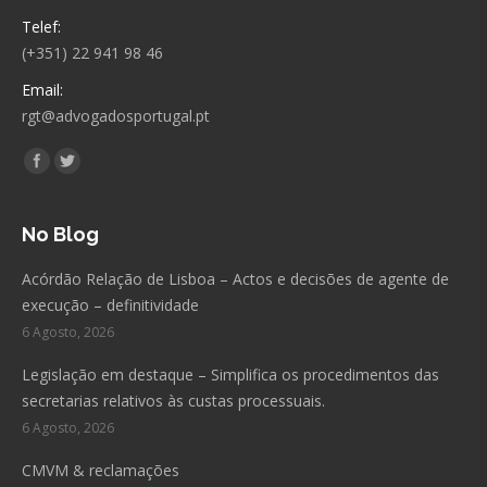
Telef:
(+351) 22 941 98 46
Email:
rgt@advogadosportugal.pt
Encontre-nos em:
Facebook
Twitter
No Blog
Acórdão Relação de Lisboa – Actos e decisões de agente de
execução – definitividade
6 Agosto, 2026
Legislação em destaque – Simplifica os procedimentos das
secretarias relativos às custas processuais.
6 Agosto, 2026
CMVM & reclamações