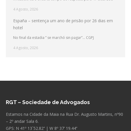
4 Agosto, 2026
España – sentença um ano de prisão por 26 dias em
hotel
No final da estadia ” se marchó sin pagar”… CGPJ
4 Agosto, 2026
RGT – Sociedade de Advogados
Estamos na Cidade da Maia na Rua Dr. Augusto Martins, nº90
– 2º andar Sala 6.
GPS: N 41º 13´52.82’’ | W 8º 37’ 19.44’’