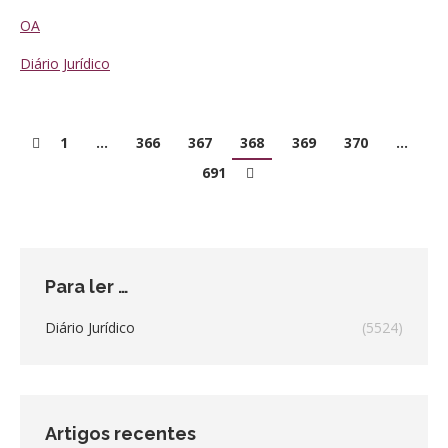
OA
Diário Jurídico
1
…
366
367
368
369
370
…
691
Para ler …
Diário Jurídico
(5524)
Artigos recentes