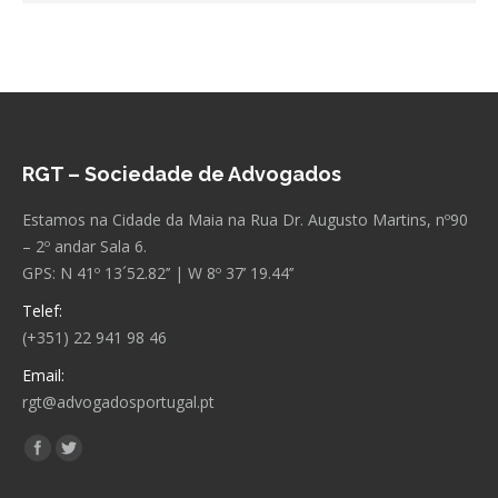
RGT – Sociedade de Advogados
Estamos na Cidade da Maia na Rua Dr. Augusto Martins, nº90
– 2º andar Sala 6.
GPS: N 41º 13´52.82’’ | W 8º 37’ 19.44’’
Telef:
(+351) 22 941 98 46
Email:
rgt@advogadosportugal.pt
Encontre-nos em:
Facebook
Twitter