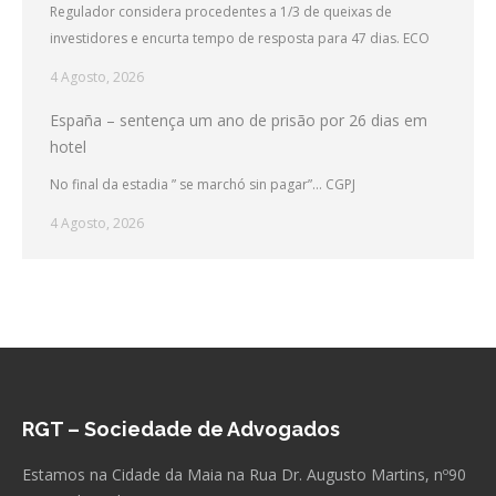
Regulador considera procedentes a 1/3 de queixas de
investidores e encurta tempo de resposta para 47 dias. ECO
4 Agosto, 2026
España – sentença um ano de prisão por 26 dias em
hotel
No final da estadia ” se marchó sin pagar”… CGPJ
4 Agosto, 2026
RGT – Sociedade de Advogados
Estamos na Cidade da Maia na Rua Dr. Augusto Martins, nº90