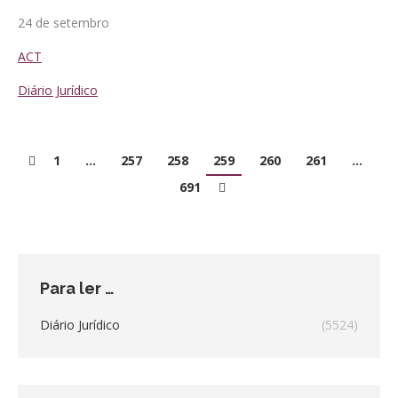
24 de setembro
ACT
Diário Jurídico
1
…
257
258
259
260
261
…
691
Para ler …
Diário Jurídico
(5524)