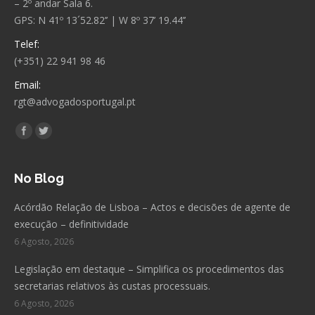
– 2º andar Sala 6.
GPS: N 41º 13´52.82’’ | W 8º 37’ 19.44’’
Telef:
(+351) 22 941 98 46
Email:
rgt@advogadosportugal.pt
Encontre-nos em:
Facebook
Twitter
No Blog
Acórdão Relação de Lisboa – Actos e decisões de agente de
execução – definitividade
6 Agosto, 2026
Legislação em destaque – Simplifica os procedimentos das
secretarias relativos às custas processuais.
6 Agosto, 2026