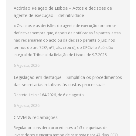
Acórdão Relação de Lisboa – Actos e decisões de
agente de execução – definitividade
« Os actos e as decisões do agente de execução tornam-se
definitivas sempre que, depois de notificadas às partes, estas
não reclamarem do acto ou da decisão perante o juiz, nos
termos do art. 723º, nº1, als. c) ou d), do CPCivil.» Acórdão
Integral do Tribunal da Relação de Lisboa de 9.7.2026
6 Agosto, 2026
Legislação em destaque – Simplifica os procedimentos
das secretarias relativos às custas processuais.
Decreto-Lei n.º 164/2026, de 6 de agosto
6 Agosto, 2026
CMVM & reclamações
Regulador considera procedentes a 1/3 de queixas de
investidores e encurta tempo de resposta para 47 dias. ECO