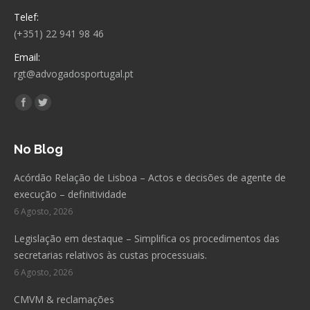
Telef:
(+351) 22 941 98 46
Email:
rgt@advogadosportugal.pt
Encontre-nos em:
Facebook
Twitter
No Blog
Acórdão Relação de Lisboa – Actos e decisões de agente de
execução – definitividade
6 Agosto, 2026
Legislação em destaque – Simplifica os procedimentos das
secretarias relativos às custas processuais.
6 Agosto, 2026
CMVM & reclamações