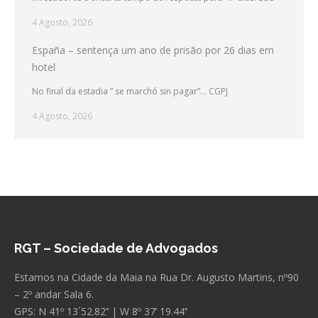
4 Agosto, 2026
España – sentença um ano de prisão por 26 dias em
hotel
No final da estadia ” se marchó sin pagar”… CGPJ
4 Agosto, 2026
RGT – Sociedade de Advogados
Estamos na Cidade da Maia na Rua Dr. Augusto Martins, nº90
– 2º andar Sala 6.
GPS: N 41º 13´52.82’’ | W 8º 37’ 19.44’’