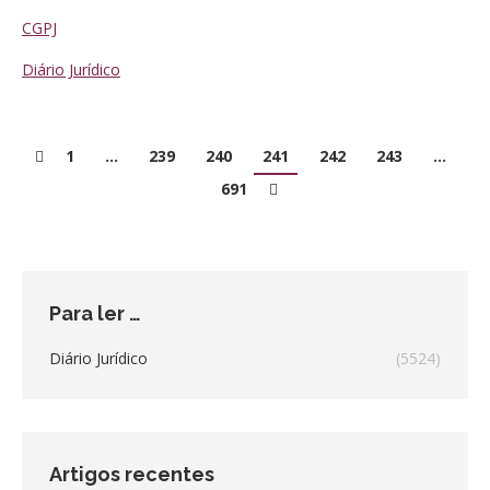
CGPJ
Diário Jurídico
1
…
239
240
241
242
243
…
691
Para ler …
Diário Jurídico
(5524)
Artigos recentes