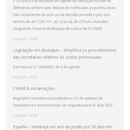
« Os actos e as decisões do agente de execução tornam-se
definitivas sempre que, depois de notificadas às partes, estas
não reclamarem do acto ou da decisão perante o juiz, nos
termos do art. 723º, nº1, als. c) ou d), do CPCivil.» Acórdão
Integral do Tribunal da Relação de Lisboa de 9.7.2026
6 Agosto, 2026
Legislação em destaque – Simplifica os procedimentos
das secretarias relativos às custas processuais.
Decreto-Lei n.º 164/2026, de 6 de agosto
6 Agosto, 2026
CMVM & reclamações
Regulador considera procedentes a 1/3 de queixas de
investidores e encurta tempo de resposta para 47 dias. ECO
4 Agosto, 2026
España – sentença um ano de prisão por 26 dias em