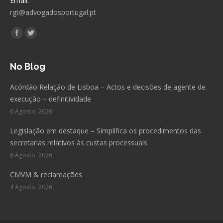
Email:
rgt@advogadosportugal.pt
Encontre-nos em:
Facebook
Twitter
No Blog
Acórdão Relação de Lisboa – Actos e decisões de agente de
execução – definitividade
6 Agosto, 2026
Legislação em destaque – Simplifica os procedimentos das
secretarias relativos às custas processuais.
6 Agosto, 2026
CMVM & reclamações
4 Agosto, 2026