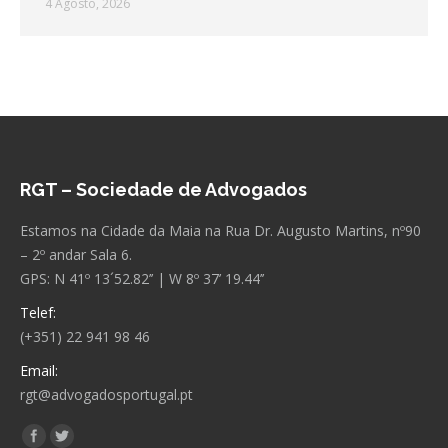
4 Agosto, 2026
RGT – Sociedade de Advogados
Estamos na Cidade da Maia na Rua Dr. Augusto Martins, nº90
– 2º andar Sala 6.
GPS: N 41º 13´52.82’’ | W 8º 37’ 19.44’’
Telef:
(+351) 22 941 98 46
Email:
rgt@advogadosportugal.pt
Encontre-nos em:
Facebook
Twitter