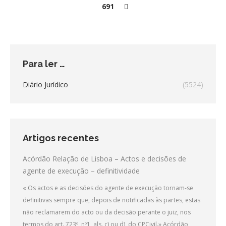
691
Para ler …
Diário Jurídico
(5524)
Artigos recentes
Acórdão Relação de Lisboa – Actos e decisões de
agente de execução – definitividade
« Os actos e as decisões do agente de execução tornam-se
definitivas sempre que, depois de notificadas às partes, estas
não reclamarem do acto ou da decisão perante o juiz, nos
termos do art. 723º, nº1, als. c) ou d), do CPCivil.» Acórdão