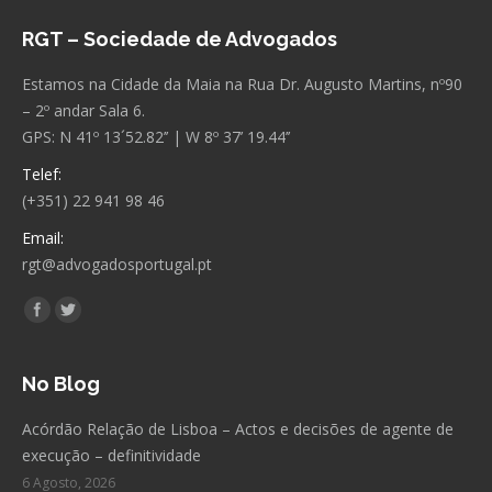
RGT – Sociedade de Advogados
Estamos na Cidade da Maia na Rua Dr. Augusto Martins, nº90
– 2º andar Sala 6.
GPS: N 41º 13´52.82’’ | W 8º 37’ 19.44’’
Telef:
(+351) 22 941 98 46
Email:
rgt@advogadosportugal.pt
Encontre-nos em:
Facebook
Twitter
No Blog
Acórdão Relação de Lisboa – Actos e decisões de agente de
execução – definitividade
6 Agosto, 2026