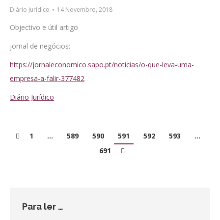
Diário Jurídico
14 Novembro, 2018
Objectivo e útil artigo
jornal de negócios:
https://jornaleconomico.sapo.pt/noticias/o-que-leva-uma-
empresa-a-falir-377482
Diário Jurídico
1
…
589
590
591
592
593
…
691
Para ler …