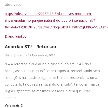
observador:
https://observador.pt/2018/11/15/duas-aves-morreram-
envenenadas-no-parque-natural-do-douro-internacional/?
fbclid=IwAR3DOh_Z5fSEDwsDN5qxBB3t4Fhi8xRCjEKKQVVSSAshP
Diário Jurídico
Acórdão STJ – Retorsão
Diário Jurídico
17 Novembro, 2018
“I – A retorsão a que alude a alínea b) do art.º 143º do C.
penal, assenta num princípio de resposta, reconduzindo-se a
“situações nas quais o agente se limita a ‘responder’ a uma
conduta ilícita ou repreensível do ofendido”, tendo em via de
regra lugar entre as mesmas pessoas, e terá que visar
sempre…
Veja mais