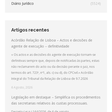
Diário Jurídico
(5524)
Artigos recentes
Acórdão Relação de Lisboa – Actos e decisões de
agente de execução – definitividade
« Os actos e as decisões do agente de execução tornam-se
definitivas sempre que, depois de notificadas às partes, estas
não reclamarem do acto ou da decisão perante o juiz, nos
termos do art. 723º, nº1, als. c) ou d), do CPCivil.» Acórdão
Integral do Tribunal da Relação de Lisboa de 9.7.2026
6 Agosto, 2026
Legislação em destaque – Simplifica os procedimentos
das secretarias relativos às custas processuais.
Decreto-Lei n.º 164/2026, de 6 de agosto