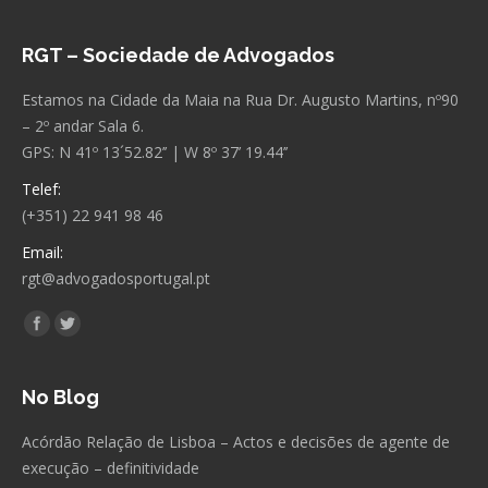
RGT – Sociedade de Advogados
Estamos na Cidade da Maia na Rua Dr. Augusto Martins, nº90
– 2º andar Sala 6.
GPS: N 41º 13´52.82’’ | W 8º 37’ 19.44’’
Telef:
(+351) 22 941 98 46
Email:
rgt@advogadosportugal.pt
Encontre-nos em:
Facebook
Twitter
No Blog
Acórdão Relação de Lisboa – Actos e decisões de agente de
execução – definitividade