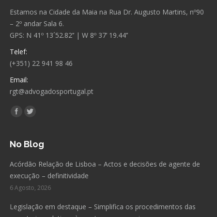
Estamos na Cidade da Maia na Rua Dr. Augusto Martins, nº90
– 2º andar Sala 6.
GPS: N 41º 13´52.82’’ | W 8º 37’ 19.44’’
Telef:
(+351) 22 941 98 46
Email:
rgt@advogadosportugal.pt
Encontre-nos em:
Facebook
Twitter
No Blog
Acórdão Relação de Lisboa – Actos e decisões de agente de
execução – definitividade
6 Agosto, 2026
Legislação em destaque – Simplifica os procedimentos das