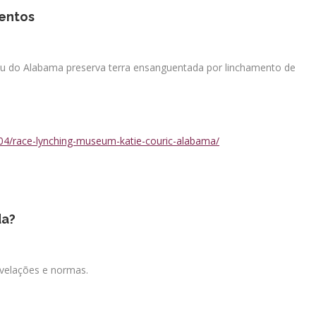
mentos
u do Alabama preserva terra ensanguentada por linchamento de
04/race-lynching-museum-katie-couric-alabama/
da?
revelações e normas.