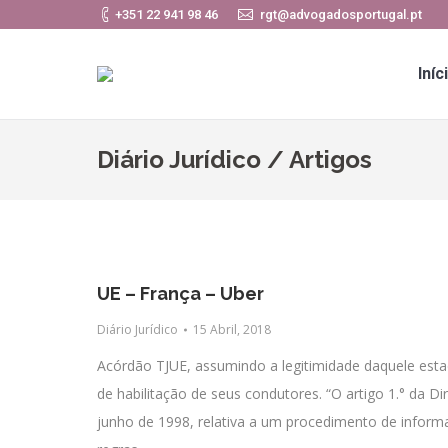
+351 22 941 98 46
rgt@advogadosportugal.pt
Iníc
Diário Jurídico / Artigos
UE – França – Uber
Diário Jurídico
15 Abril, 2018
Acórdão TJUE, assumindo a legitimidade daquele esta
de habilitação de seus condutores. “O artigo 1.° da 
junho de 1998, relativa a um procedimento de infor