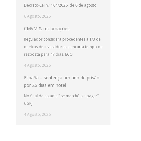
Decreto-Lei n.º 164/2026, de 6 de agosto
6 Agosto, 2026
CMVM & reclamações
Regulador considera procedentes a 1/3 de
queixas de investidores e encurta tempo de
resposta para 47 dias. ECO
4 Agosto, 2026
España – sentença um ano de prisão
por 26 dias em hotel
No final da estadia ” se marchó sin pagar”…
CGPJ
4 Agosto, 2026