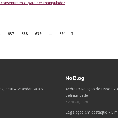
u-consentimento-para-ser-manipulado/
6
637
638
639
…
691
No Blog
, nº90 – 2º andar Sala 6.
Acórdão Relação de Lisboa – 
definitividade
6 Agosto, 2026
Legislação em destaque – Simpl