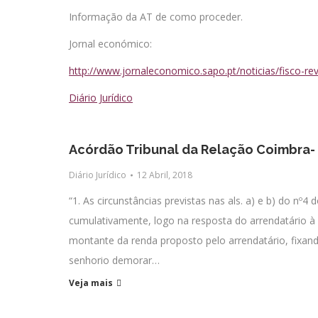
Informação da AT de como proceder.
Jornal económico:
http://www.jornaleconomico.sapo.pt/noticias/fisco-r
Diário Jurídico
Acórdão Tribunal da Relação Coimbra-
Diário Jurídico
12 Abril, 2018
“1. As circunstâncias previstas nas als. a) e b) do n
cumulativamente, logo na resposta do arrendatário 
montante da renda proposto pelo arrendatário, fixan
senhorio demorar…
Veja mais