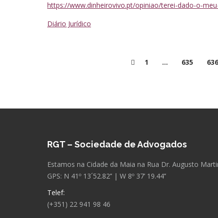
https://www.dinheirovivo.pt/opiniao/terei-dado-o-me
Diário Jurídico
1
…
635
63
RGT – Sociedade de Advogados
Estamos na Cidade da Maia na Rua Dr. Augusto Martins
GPS: N 41º 13´52.82’’ | W 8º 37’ 19.44’’
Telef:
(+351) 22 941 98 46