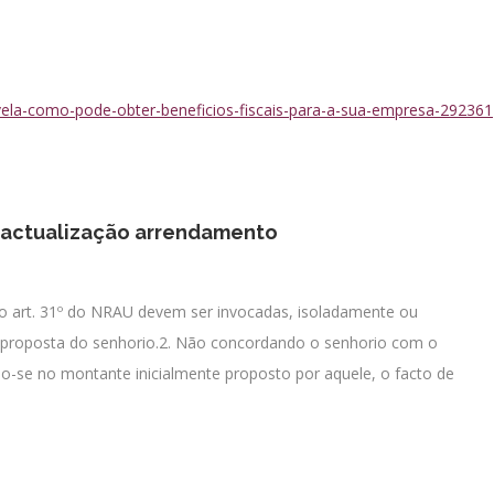
evela-como-pode-obter-beneficios-fiscais-para-a-sua-empresa-292361
 actualização arrendamento
º4 do art. 31º do NRAU devem ser invocadas, isoladamente ou
à proposta do senhorio.2. Não concordando o senhorio com o
do-se no montante inicialmente proposto por aquele, o facto de