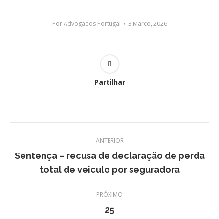
Por
Advogados Portugal
3 Março, 2026
Partilhar
Navegação
ANTERIOR
de
Sentença – recusa de declaração de perda
post:
Post
total de veiculo por seguradora
anterior:
PRÓXIMO
25
Próximo