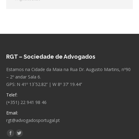
RGT – Sociedade de Advogados
Estamos na Cidade da Maia na Rua Dr. Augusto Martins, nº90
– 2º andar Sala 6.
GPS: N 41º 13´52.82’’ | W 8º 37’ 19.44’’
Telef:
(+351) 22 941 98 46
Email:
rgt@advogadosportugal.pt
Encontre-nos em:
Facebook
Twitter