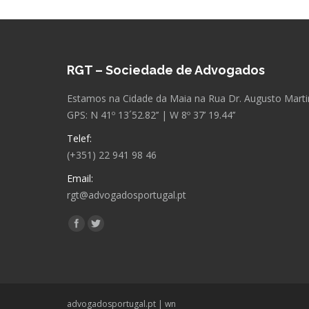
RGT – Sociedade de Advogados
Estamos na Cidade da Maia na Rua Dr. Augusto Martins
GPS: N 41º 13´52.82’’ | W 8º 37’ 19.44’’
Telef:
(+351) 22 941 98 46
Email:
rgt@advogadosportugal.pt
Encontre-nos em:
Facebook
Twitter
advogadosportugal.pt
|
wn