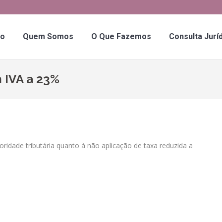
io
Quem Somos
O Que Fazemos
Consulta Jurí
IVA a 23%
ridade tributária quanto à não aplicação de taxa reduzida a