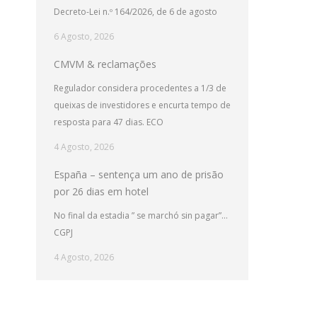
Decreto-Lei n.º 164/2026, de 6 de agosto
6 Agosto, 2026
CMVM & reclamações
Regulador considera procedentes a 1/3 de
queixas de investidores e encurta tempo de
resposta para 47 dias. ECO
4 Agosto, 2026
España – sentença um ano de prisão
por 26 dias em hotel
No final da estadia ” se marchó sin pagar”…
CGPJ
4 Agosto, 2026