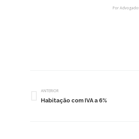
Por
Advogados
Navegação
de
ANTERIOR
post:
Post
Habitação com IVA a 6%
anterior: