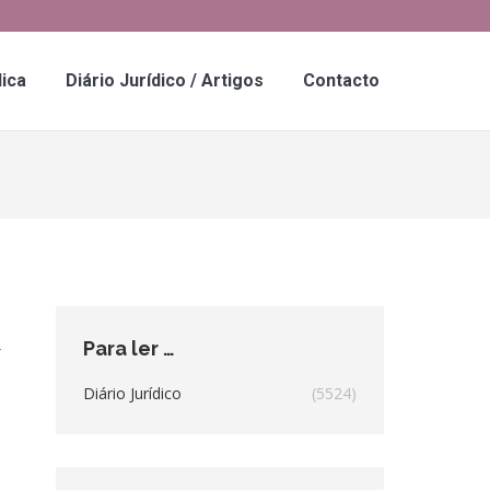
dica
Diário Jurídico / Artigos
Contacto
s
Para ler …
r
Diário Jurídico
(5524)