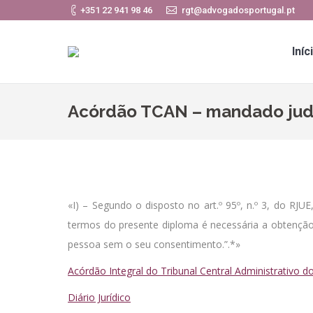
+351 22 941 98 46
rgt@advogadosportugal.pt
Iníc
Acórdão TCAN – mandado judici
«I) – Segundo o disposto no art.º 95º, n.º 3, do RJUE
termos do presente diploma é necessária a obtenção 
pessoa sem o seu consentimento.”.*»
Acórdão Integral do Tribunal Central Administrativo d
Diário Jurídico