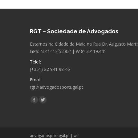
RGT – Sociedade de Advogados
Estamos na Cidade da Maia na Rua Dr. Augusto Martins
GPS: N 41º 13´52.82’’ | W 8º 37’ 19.44’’
Telef:
(+351) 22 941 98 46
Email:
rgt@advogadosportugal.pt
Encontre-nos em:
Facebook
Twitter
advogadosportugal.pt
|
wn