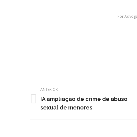
Por
Advoga
Navegação
ANTERIOR
de
IA ampliação de crime de abuso
post:
Post
sexual de menores
anterior: