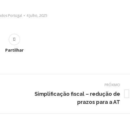
dos Portugal
4 Julho, 2025
Partilhar
PRÓXIMO
Simplificação fiscal – redução de
Próximo
prazos para a AT
post: