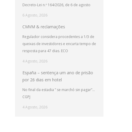
Decreto-Lei n.º 164/2026, de 6 de agosto
6 Agosto, 2026
CMVM & reclamações
Regulador considera procedentes a 1/3 de
queixas de investidores e encurta tempo de
resposta para 47 dias. ECO
4 Agosto, 2026
España – sentença um ano de prisão
por 26 dias em hotel
No final da estadia ” se marchó sin pagar”…
CGPJ
4 Agosto, 2026